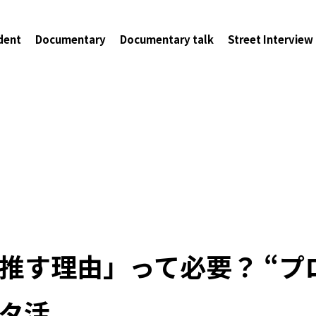
dent
Documentary
Documentary talk
Street Interview
推す理由」って必要？ “プ
タ活