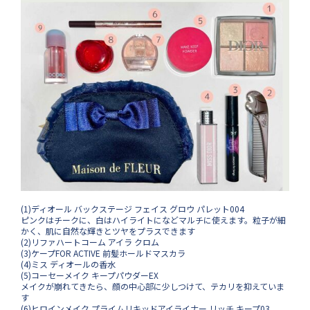
(1)ディオール バックステージ フェイス グロウ パレット004
ピンクはチークに、白はハイライトになどマルチに使えます。粒子が細
かく、肌に自然な輝きとツヤをプラスできます
(2)リファハートコーム アイラ クロム
(3)ケープFOR ACTIVE 前髪ホールドマスカラ
(4)ミス ディオールの香水
(5)コーセーメイク キープパウダーEX
メイクが崩れてきたら、顔の中心部に少しつけて、テカリを抑えていま
す
(6)ヒロインメイク プライムリキッドアイライナー リッチ キープ03