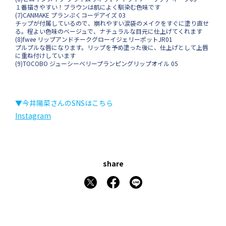
１番描きやすい！ブラウンは肌によく馴染む色味です
(7)CANMAKE プランぷくコーデアイズ 03
チップが付属しているので、崩れやすい涙袋のメイクをすぐに塗り直せ
る。程よい色味のベージュで、ナチュラルな目元に仕上げてくれます
(8)fwee リップアンドチークグローイジェリーポットJR01
プルプルな唇になります。リップを予め塗った後に、仕上げとして上唇
に重ね付けしています
(9)TOCOBO ジューシーベリープランピングリップオイル 05
▼今井陽菜さんのSNSはこちら
Instagram
share