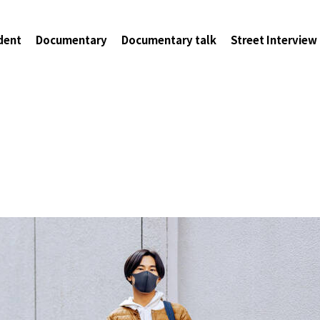
dent
Documentary
Documentary talk
Street Interview