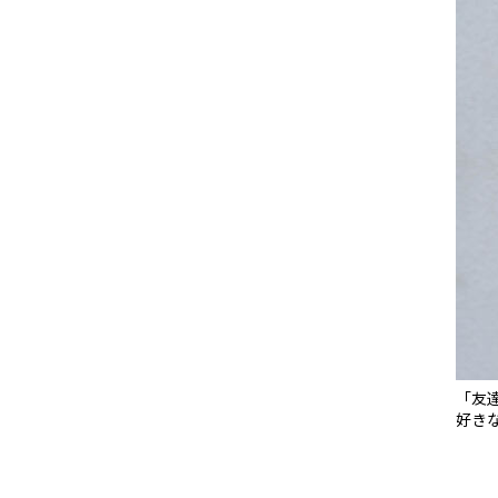
「友
好き