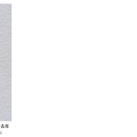
。去年
」