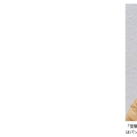
「受
はパ