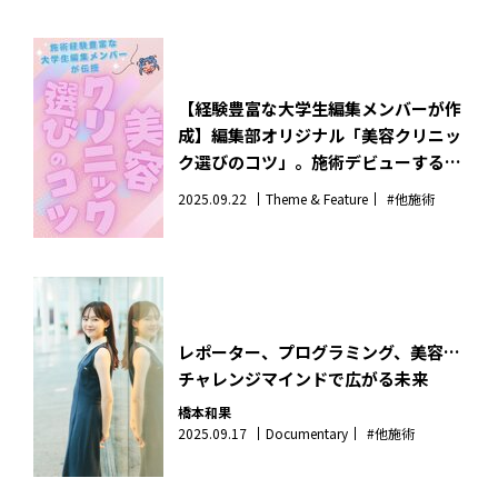
【経験豊富な大学生編集メンバーが作
成】編集部オリジナル「美容クリニッ
ク選びのコツ」。施術デビューする人
みんな見て！
2025.09.22
Theme & Feature
#他施術
レポーター、プログラミング、美容…
チャレンジマインドで広がる未来
橋本和果
2025.09.17
Documentary
#他施術