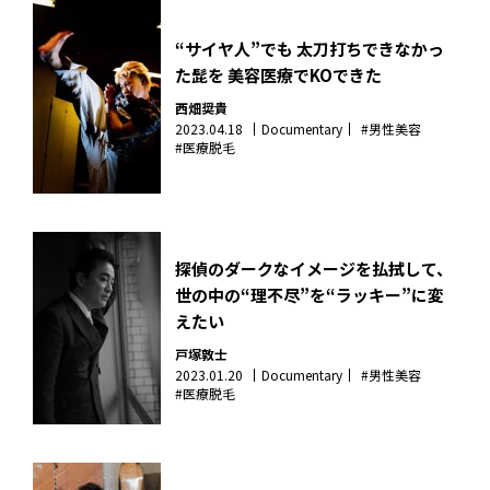
“サイヤ人”でも 太刀打ちできなかっ
た髭を 美容医療でKOできた
西畑奨貴
2023.04.18
Documentary
#男性美容
#医療脱毛
探偵のダークなイメージを払拭して、
世の中の“理不尽”を“ラッキー”に変
えたい
戸塚敦士
2023.01.20
Documentary
#男性美容
#医療脱毛