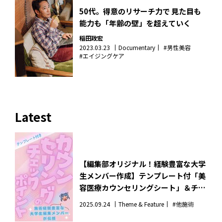
50代。得意のリサーチ力で 見た目も
能力も「年齢の壁」を超えていく
稲田政宏
2023.03.23
Documentary
#男性美容
#エイジングケア
Latest
【編集部オリジナル！経験豊富な大学
生メンバー作成】テンプレート付「美
容医療カウンセリングシート」＆チェ
ックポイント。施術不安な人のお守り
2025.09.24
Theme & Feature
#他施術
はこれ！