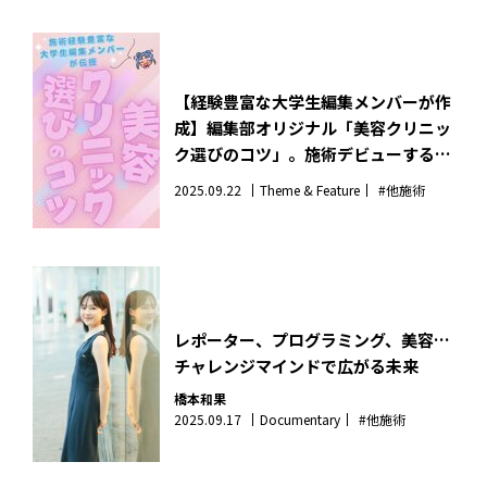
【経験豊富な大学生編集メンバーが作
成】編集部オリジナル「美容クリニッ
ク選びのコツ」。施術デビューする人
みんな見て！
2025.09.22
Theme & Feature
#他施術
レポーター、プログラミング、美容…
チャレンジマインドで広がる未来
橋本和果
2025.09.17
Documentary
#他施術