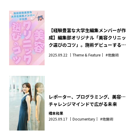
【経験豊富な大学生編集メンバーが作
成】編集部オリジナル「美容クリニッ
ク選びのコツ」。施術デビューする人
みんな見て！
2025.09.22
Theme & Feature
#他施術
レポーター、プログラミング、美容…
チャレンジマインドで広がる未来
橋本和果
2025.09.17
Documentary
#他施術